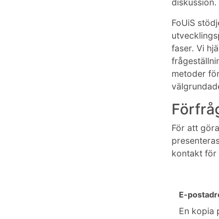
diskussion.
FoUiS stödj
utvecklings
faser. Vi h
frågeställn
metoder för
välgrundade
Förfrå
För att göra
presenteras
kontakt för
E-postad
En kopia 