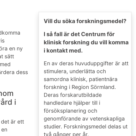
Vill du söka forskningsmedel?
stadkomma
I så fall är det Centrum för
is
klinisk forskning du vill komma
öra en ny
i kontakt med.
t sätt
En av deras huvuduppgifter är att
a med
stimulera, underlätta och
värdera dess
samordna klinisk, patientnära
forskning i Region Sörmland.
inom
Deras forskarutbildade
ård i
handledare hjälper till i
försöksplanering och
genomförande av vetenskapliga
det är ett
studier. Forskningsmedel delas ut
 en
två gånger per år.