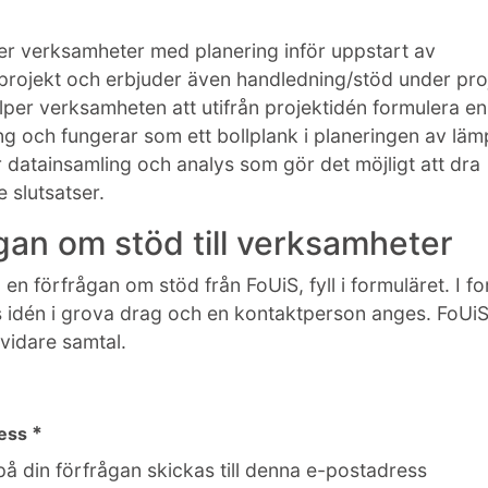
er verksamheter med planering inför uppstart av
projekt och erbjuder även handledning/stöd under proj
jälper verksamheten att utifrån projektidén formulera 
ing och fungerar som ett bollplank i planeringen av läm
 datainsamling och analys som gör det möjligt att dra
 slutsatser.
gan om stöd till verksamheter
 en förfrågan om stöd från FoUiS, fyll i formuläret. I f
 idén i grova drag och en kontaktperson anges. FoUiS
 vidare samtal.
*
ress
på din förfrågan skickas till denna e-postadress