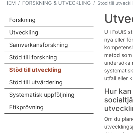
HEM
FORSKNING & UTVECKLING
Stöd till utveckl
Utve
Forskning
Utveckling
U i FoUiS st
nya eller f
Samverkansforskning
kompetenshö
metod som t
Stöd till forskning
undersöka r
Stöd till utveckling
systematisk 
utfall eller
Stöd till utvärdering
Hur kan
Systematisk uppföljning
socialtj
Etikprövning
utveckl
Om du plane
utvecklings