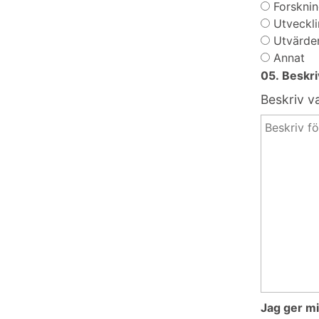
Forskni
Utveckl
Utvärde
Annat
05. Beskri
Beskriv va
Jag ger mi