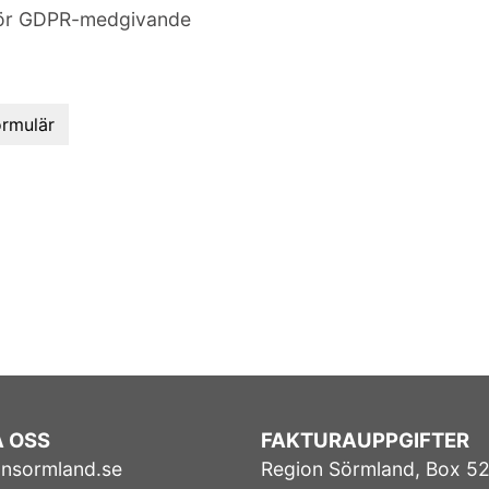
 för GDPR-medgivande
 OSS
FAKTURAUPPGIFTER
onsormland.se
Region Sörmland, Box 52