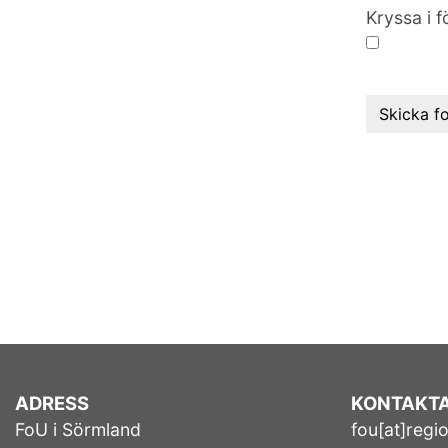
Kryssa i
ADRESS
KONTAKTA
FoU i Sörmland
fou[at]regi