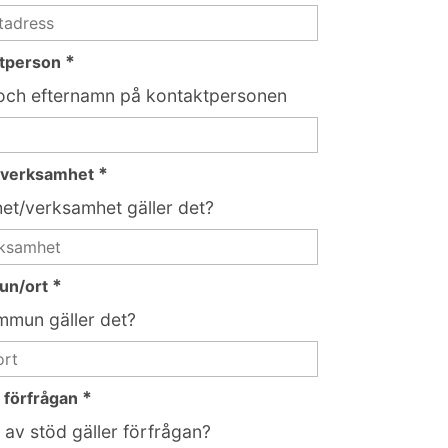
*
ktperson
och efternamn på kontaktpersonen
*
/verksamhet
het/verksamhet gäller det?
*
un/ort
mmun gäller det?
*
 förfrågan
 av stöd gäller förfrågan?