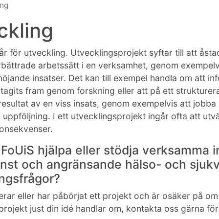
ing
ckling
år för utveckling. Utvecklingsprojekt syftar till att å
örbättrade arbetssätt i en verksamhet, genom exempelv
jande insatser. Det kan till exempel handla om att inf
agits fram genom forskning eller att på ett strukturera
esultat av en viss insats, genom exempelvis att jobb
uppföljning. I ett utvecklingsprojekt ingår ofta att ut
 konsekvenser.
 FoUiS hjälpa eller stödja verksamma 
änst och angränsande hälso- och sjukv
ingsfrågor?
rar eller har påbörjat ett projekt och är osäker på om 
projekt just din idé handlar om, kontakta oss gärna för