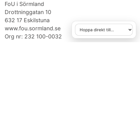
FoU i Sörmland
Drottninggatan 10
632 17 Eskilstuna
www.fou.sormland.se
Hoppa direkt till
När du väljer ett alternativ
Org nr: 232 100-0032
KONTAKTA OSS
fou[at]regionsormland.se
073-950 14 86
FAKTURAUPPGIFTER
Region Sörmland, Box 529,
631 07 Eskilstuna
Ange referens: 750507505
E-faktura gäller, vid frågor:
e-handel@regionsormland.se
FoU i Sörmland