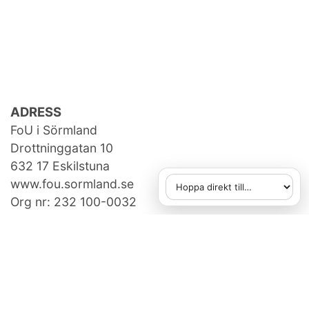
ADRESS
FoU i Sörmland
Drottninggatan 10
632 17 Eskilstuna
www.fou.sormland.se
Hoppa direkt till
När du väljer ett alternativ
Org nr: 232 100-0032
KONTAKTA OSS
fou[at]regionsormland.se
073-950 14 86
FAKTURAUPPGIFTER