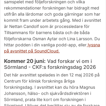
samspelet med följeforskningen och vilka
rekommendationer forskningen har bidragit med
utifrån alla lärdomar och goda gärningar som har
kommit fram under arbetets gång. Med i avsnittet
är Nettan Candolf som är processledare för
Tillsammans för barnens bästa och de båda
följeforskarna Osman Aytar och Lina Larsson. Du
hittar podden i din vanliga podd-app, eller
lyssna
på avsnittet på SoundCloud.
Kommer 20 juni:
Vad forskar vi om i
Sörmland - CKF:s forskningsdag 2026
Det här avsnittet spelades in den 12 maj 2026 på
Centrum för klinisk forsknings årliga
forskningsdag. I avsnittet kan du höra Magnus
Johansson, hälso- och sjukvårdsdirektören i
Sörmland, prata lite kort om forskningen i
Sörmland. Utöver det berättar sju av de forskare