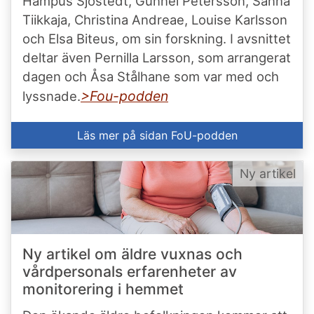
Hampus Sjöstedt, Gunnel Petersson, Sanna
Tiikkaja, Christina Andreae, Louise Karlsson
och Elsa Biteus, om sin forskning. I avsnittet
deltar även Pernilla Larsson, som arrangerat
dagen och Åsa Stålhane som var med och
>Fou-podden
lyssnade.
Läs mer på sidan FoU-podden
Ny artikel
Ny artikel om äldre vuxnas och
vårdpersonals erfarenheter av
monitorering i hemmet