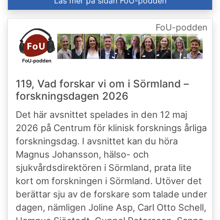
Läs mer på sidan FoU-podden
handledare i FallFitness så att de sedan kan utbilda äldre
vuxna till tränare för jämnåriga med mellanrisk för
>sidan för FoU-podden.
FoU-podden
fall.
119, Vad forskar vi om i Sörmland –
forskningsdagen 2026
Det här avsnittet spelades in den 12 maj
2026 på Centrum för klinisk forsknings årliga
forskningsdag. I avsnittet kan du höra
Magnus Johansson, hälso- och
sjukvårdsdirektören i Sörmland, prata lite
kort om forskningen i Sörmland. Utöver det
berättar sju av de forskare som talade under
dagen, nämligen Joline Asp, Carl Otto Schell,