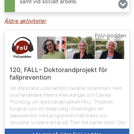
samt vid socialt arbete.
Äldre aktiviteter
FoU-podden
120, FALL– Doktorandprojekt för
fallprevention
Vår doktorand Julia Hamilton berättar tillsammans med
sina handledare Marina Arkkukangas och Camilla
Thunborg, om doktorandprojektet FALL. Projektet
fungerar som ett tredje steg i forskningen om
fallprevention med programmet FallFitness och
fokuserar nu bland annat på "Train the trainer-biten". Det
innebär att vi ska utbilda fysioterapeuter till utbildare och