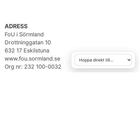
ADRESS
FoU i Sörmland
Drottninggatan 10
632 17 Eskilstuna
www.fou.sormland.se
Hoppa direkt till
När du väljer ett alternativ
Org nr: 232 100-0032
KONTAKTA OSS
fou[at]regionsormland.se
073-950 14 86
FAKTURAUPPGIFTER
Region Sörmland, Box 529,
631 07 Eskilstuna
Ange referens: 750507505