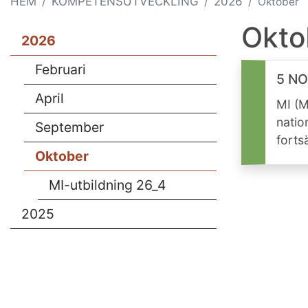
HEM
KOMPETENSUTVECKLING
2026
Oktober
Okto
2026
Februari
5 NO
April
MI (M
natio
September
forts
Oktober
MI-utbildning 26_4
2025