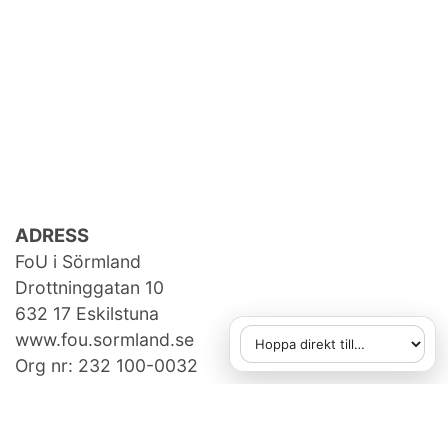
ADRESS
FoU i Sörmland
Drottninggatan 10
632 17 Eskilstuna
www.fou.sormland.se
Hoppa direkt till
När du väljer ett alternativ
Org nr: 232 100-0032
KONTAKTA OSS
fou[at]regionsormland.se