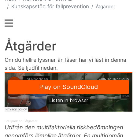
Kunskapsstöd för fallprevention
Åtgärder
Åtgärder
Om du hellre lyssnar än läser har vi läst in denna
sida. Se ljudfil nedan.
FoU-podden
·
Åtgärder
Utifrån den multifaktoriella riskbedömningen
genomförs lämpliga åtgärder. En multidomän