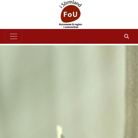
Goda råd förebygger fall
Goda råd förebygger fall
I foldern "
" får
du tips som kan minska din fallrisk.