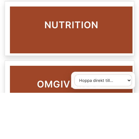
NUTRITION
OMGIVNINGS-
Hoppa direkt till
När du väljer ett alternativ
FAKTORER