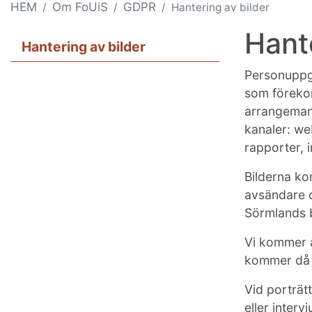
HEM
Om FoUiS
GDPR
Hantering av bilder
Hante
Hantering av bilder
Personuppgif
som förekom
arrangemang
kanaler: we
rapporter, i
Bilderna ko
avsändare o
Sörmlands b
Vi kommer a
kommer då at
Vid porträt
eller interv