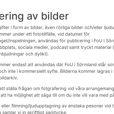
ring av bilder
ter i form av bilder, även rörliga bilder och/eller lju
mer under ett fototillfälle, vid datumet för
et/inspelningen, användas för publicering i FoU i Sö
bbplats, sociala medier, podcast samt tryckt material (s
nbjudningar och dylikt).
mmer endast att användas där FoU i Sörmland står s
ch inte i kommersiellt syfte. Bilderna kommer lagras i 
ildarkiv.
tt ställa frågan om fotgrafering vid våra arrangeman
t ha möjlighet att säga till om du inte vill vara med på
t eller filmning/ljudupptagning av enstaka pesoner vid 
ju samlar vi in skriftligt samtycke.