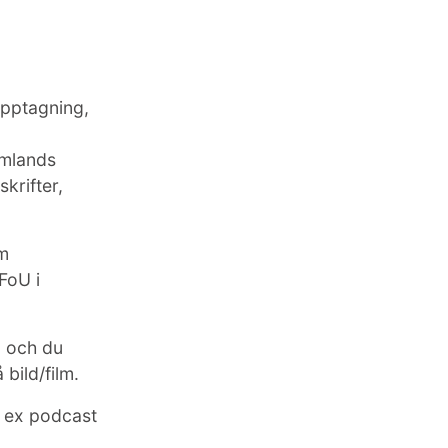
dupptagning,
rmlands
krifter,
om
FoU i
g och du
 bild/film.
t ex podcast