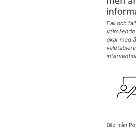
men är
inform
Fall och fa
välmående.
ökar med ål
väletabler
interventi
Bild från P