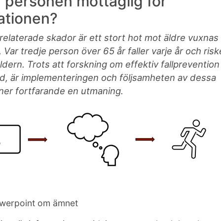
 personen mottaglig för
ationen?
llrelaterade skador är ett stort hot mot äldre vuxnas
 Var tredje
person över 65 år faller varje år och riske
dern. Trots att forskning om effektiv fallprevention
ad, är implementeringen och följsamheten av dessa
oner fortfarande en utmaning.
owerpoint om ämnet