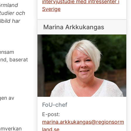
intervjustudie med intressenter i
örmland
Sverige
tudier och
bild har
Marina Arkkukangas
mensam
and, baserat
gen av
FoU-chef
E-post:
marina.arkkukangas@regionsorm
samverkan
land.se