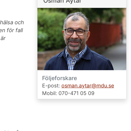
Osman Aytar
 hälsa och
n för fall
 är
Följeforskare
E-post:
osman.aytar@mdu.se
Mobil: 070-471 05 09