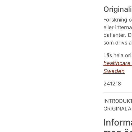
Original
Forskning o
eller intern
patienter. 
som drivs a
Läs hela or
healthcare 
Sweden
241218
INTRODUKT
ORIGINALA
Informa