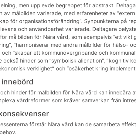
elning, men upplevde begreppet för abstrakt. Deltaga
n av målbilden varierade, med erfarenheter av ”extern
kap för organisationsförändring”. Synpunkterna på re
elevans och användbarhet varierade. Deltagare belyste
 för målbilden för Nära vård, som exempelvis ”ett viktig
ing”, ”harmoniserar med andra målbilder för hälso- o
” och ”skapar ett kommunövergripande och kommunalt
 också hinder som ”symbolisk alienation”, ”kognitiv ko
 ekonomisk verklighet” och ”osäkerhet kring implemente
k innebörd
 och hinder för målbilden för Nära vård kan innebära a
plexa vårdreformer som kräver samverkan från intres
 konsekvenser
essenterna förstår Nära vård kan de samarbeta effekt
 behov.