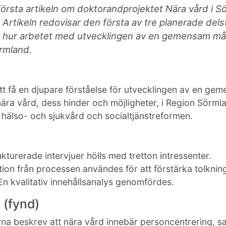
första artikeln om doktorandprojektet Nära vård i S
 Artikeln redovisar den första av tre planerade dels
 hur arbetet med utvecklingen av en gemensam mål
örmland.
att få en djupare förståelse för utvecklingen av en ge
nära vård, dess hinder och möjligheter, i Region Sörml
l hälso- och sjukvård och socialtjänstreformen.
kturerade intervjuer hölls med tretton intressenter.
on från processen användes för att förstärka tolknin
 En kvalitativ innehållsanalys genomfördes.
 (fynd)
rna beskrev att nära vård innebär personcentrering, 