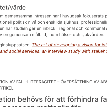
itet/värde
m gemensamma intressen har i huvudsak fokuserats på
ationell politisk nivå och enskilda sjukhus, professionella
Den här studien ger en inblick i regional och kommuna
v en gemensam målbild, inom hälso- och sjukvården.
The art of developing a vision for i
iginaluppsatsen:
and social services: an interview study with stakeho
ION AV FALL-LITTERACITET
– ÖVERSÄTTNING AV AB
RTIKEL
tion behövs för att förhindra fa