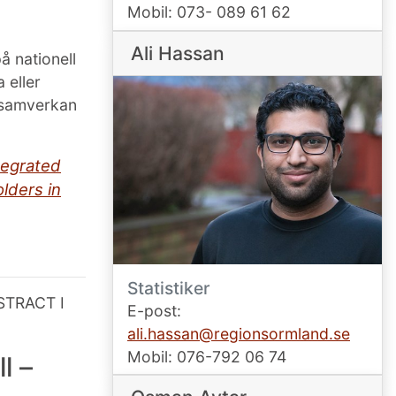
Mobil: 073- 089 61 62
Ali Hassan
 nationell
 eller
l samverkan
ntegrated
lders in
Statistiker
STRACT I
E-post:
ali.hassan@regionsormland.se
Mobil: 076-792 06 74
ll
–