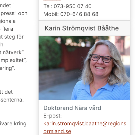
ndet i
Tel: 073-950 07 40
 press” och
Mobil: 070-646 88 68
gionala
Karin Strömqvist Bååthe
 flera
t steg för
ch
 nätverk”.
mplexitet”,
ring”.
tt det
senterna.
Doktorand Nära vård
E-post:
ivare kring
karin.stromqvist.baathe@regions
ormland.se