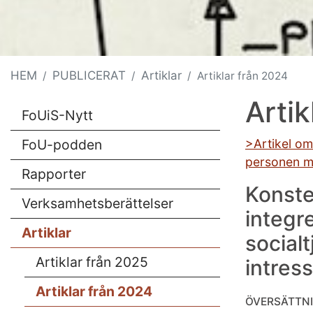
HEM
PUBLICERAT
Artiklar
Artiklar från 2024
Artik
FoUiS-Nytt
FoU-podden
>Artikel om 
personen mo
Rapporter
Konste
Verksamhetsberättelser
integr
Artiklar
social
Artiklar från 2025
intres
Artiklar från 2024
ÖVERSÄTTNI