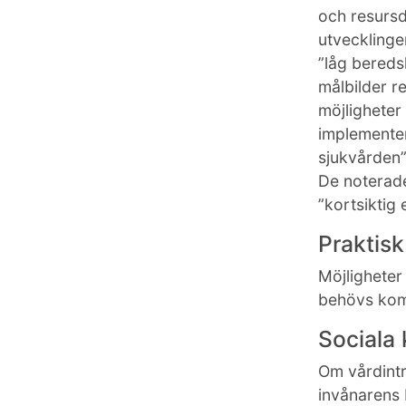
och resursd
utvecklinge
”låg bereds
målbilder r
möjligheter
implementer
sjukvården
De noterade
”kortsiktig
Praktis
Möjligheter
behövs kom
Sociala
Om vårdintr
invånarens