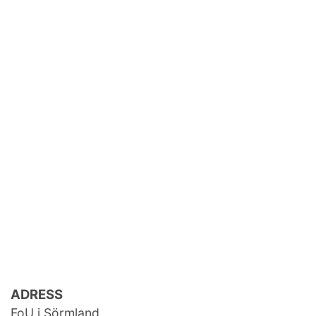
ADRESS
FoU i Sörmland