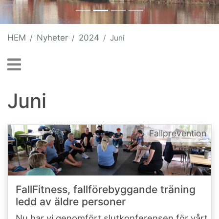
HEM
Nyheter
2024
Juni
Juni
Fallprevention
FallFitness, fallförebyggande träning
ledd av äldre personer
Nu har vi genomfört slutkonferensen för vårt