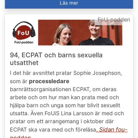
Läs mer
FoU-podden
94, ECPAT och barns sexuella
utsatthet
I det här avsnittet pratar Sophie Josephson,
processledare
som är
barnrättsorganisationen ECPAT, om deras
arbete och om hur man kan prata med och
hjälpa barn och unga som har blivit sexuellt
utsatta. Även FoUiS Lina Larsson är med och
pratar om ett arrangemang i oktober där
Sidan fou-
ECPAT ska vara med och föreläsa
.
podden
.