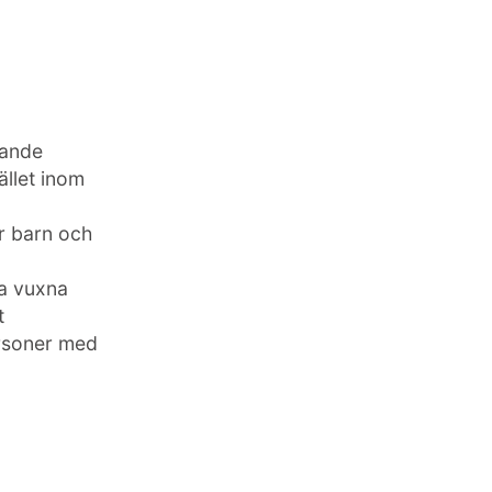
gande
ället inom
r barn och
a vuxna
t
ersoner med
.