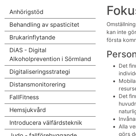
Foku
Anhörigstöd
Behandling av spasticitet
Omställninge
kan inte gö
Brukarinflytande
första komm
DiAS - Digital
Person
Alkoholprevention i Sörmland
Det fi
Digitaliseringsstrategi
indivi
Mobila 
Distansmonitorering
resurse
Det fi
FallFitness
huvudm
Hemsjukvård
naturli
Invåna
Introducera välfärdsteknik
Alla v
görs d
Judo - fallförebyggande