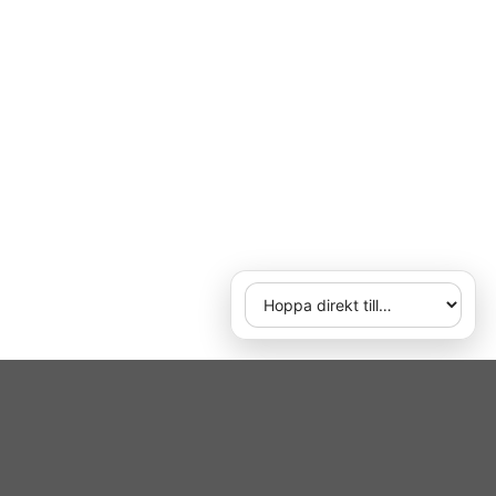
Hoppa direkt till
När du väljer ett alternativ ö