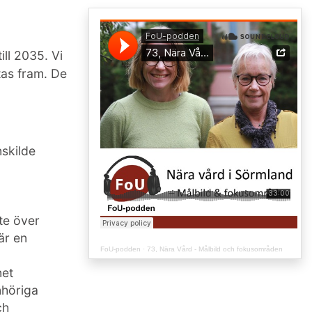
ill 2035. Vi
tas fram. De
skilde
te över
är en
FoU-podden
·
73, Nära Vård - Målbild och fokusområden
net
nhöriga
ch