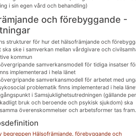
ning i sin egen vård och behandling)
rämjande och förebyggande -
tningar
nns strukturer för hur det hälsofrämjande och förebyg
t ska ske i samverkan mellan vårdgivare och civilsamh
ktive kommun
sövergripande samverkansmodell för tidiga insatser fö
inns implementerad i hela länet
sövergripande samverkansmodell för arbetet med ung
ykosocial problematik finns implementerad i hela läne
gångspunkt i Samsjuklighetsutredningen (gällande p
kadligt bruk och beroende och psykisk sjukdom) ska
amma överenskommelser och arbetsformer tas fram
sdefinition
 av begreppen Hälsofrämjande, förebyggande och