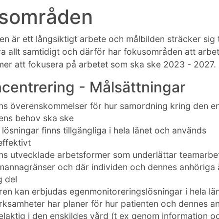
sområden
n är ett långsiktigt arbete och målbilden sträcker sig t
ra allt samtidigt och därför har fokusområden att arbe
er att fokusera på arbetet som ska ske 2023 - 2027.
centrering - Målsättningar
nns överenskommelser för hur samordning kring den en
dens behov ska ske
lösningar finns tillgängliga i hela länet och används
ffektivt
nns utvecklade arbetsformer som underlättar teamarbe
annagränser och där individen och dennes anhöriga 
g del
ren kan erbjudas egenmonitoreringslösningar i hela lä
erksamheter har planer för hur patienten och dennes a
elaktig i den enskildes vård (t ex genom information o