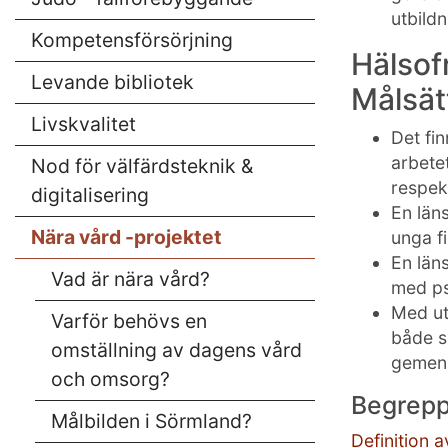
utbild
Kompetensförsörjning
Hälsof
Levande bibliotek
Målsät
Livskvalitet
Det fi
arbete
Nod för välfärdsteknik &
respe
digitalisering
En län
Nära vård -projektet
unga f
En län
Vad är nära vård?
med ps
Med ut
Varför behövs en
både s
omställning av dagens vård
gemens
och omsorg?
Begrepp
Målbilden i Sörmland?
Definition